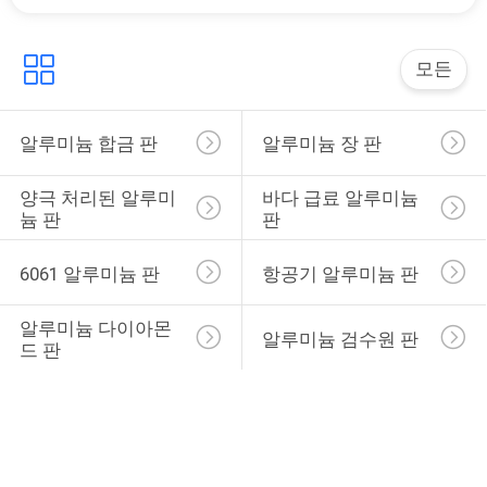
요
모든
구
하
알루미늄 합금 판
알루미늄 장 판
십
양극 처리된 알루미
바다 급료 알루미늄 
시
늄 판
판
오
6061 알루미늄 판
항공기 알루미늄 판
사
알루미늄 다이아몬
알루미늄 검수원 판
드 판
이
트
맵