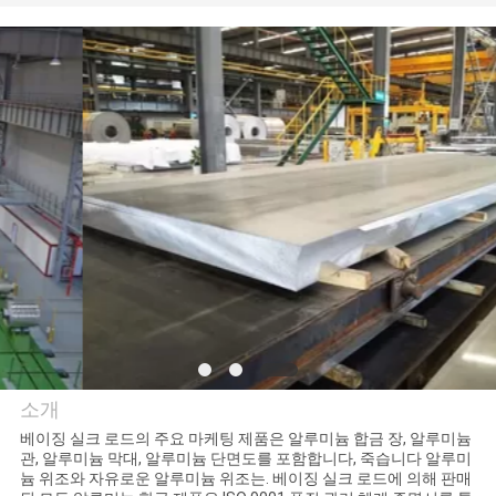
관
하
여
공
장
투
어
저
소개
희
베이징 실크 로드의 주요 마케팅 제품은 알루미늄 합금 장, 알루미늄
에
관, 알루미늄 막대, 알루미늄 단면도를 포함합니다, 죽습니다 알루미
Beijing Silk Road Enterprise
늄 위조와 자유로운 알루미늄 위조는. 베이징 실크 로드에 의해 판매