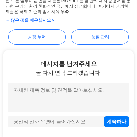
된 모든 알루미늄 합금 제품은 ISO 9001 품질 관리 체계 증명서를 통
게
Management Services
과한 우리의 환경 친화적인 공장에서 생성합니다. 여기에서 생성한
제품은 국제 기준과 일치하여 우�
Co.,LTD
연
더 많은 것을 배우십시오 >
락
공장 투어
품질 관리
하
십
시
메시지를 남겨주세요
곧 다시 연락 드리겠습니다!
오
따
옴
표
를