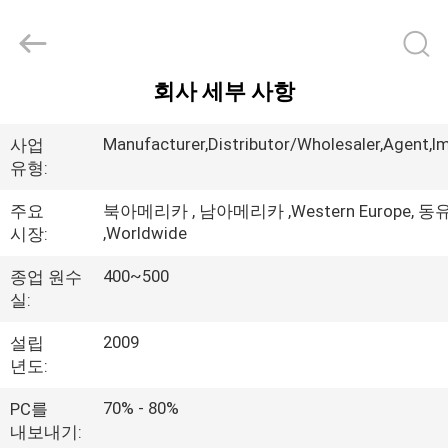
2020
-
2025
Beijing
Silk
Road
Enterprise
회사 세부 사항
Management
가
Services
Co.,LTD.
All
정
Manufacturer,Distributor/Wholesaler,Agent,I
사업
Rights
Reserved.
유형:
주요
북아메리카 , 남아메리카 ,Western Europe, 동
제
,Worldwide
시장:
품
400~500
종업 원수
실:
저
2009
설립
희
년도:
에
70% - 80%
PC를
내보내기: