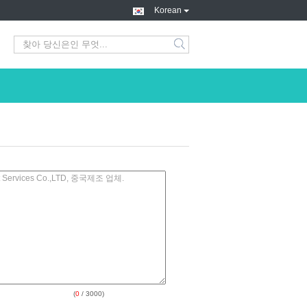
Korean
search
(
0
/ 3000)