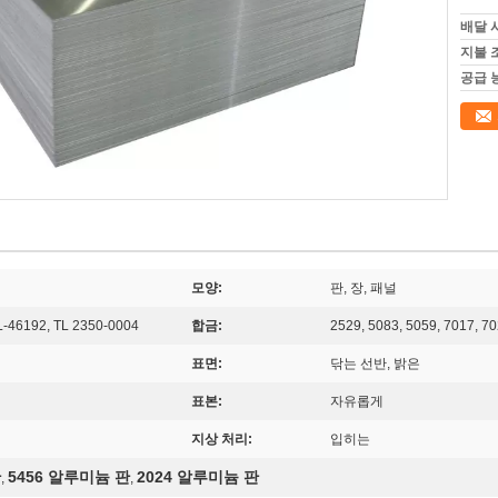
배달 
지불 
공급 
모양:
판, 장, 패널
L-46192, TL 2350-0004
합금:
2529, 5083, 5059, 7017, 7
표면:
닦는 선반, 밝은
표본:
자유롭게
지상 처리:
입히는
판
5456 알루미늄 판
2024 알루미늄 판
,
,