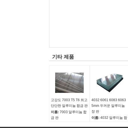
기타 제품
고강도 7003 T5 T6 최고
4032 6061 6083 6063
단단한 알루미늄 합금 판
5mm 두꺼운 알루미늄
장 판
이름:
7003 알루미늄 합
금 판
이름:
4032 알루미늄 합
모양:
판, 장, 패널
금 판