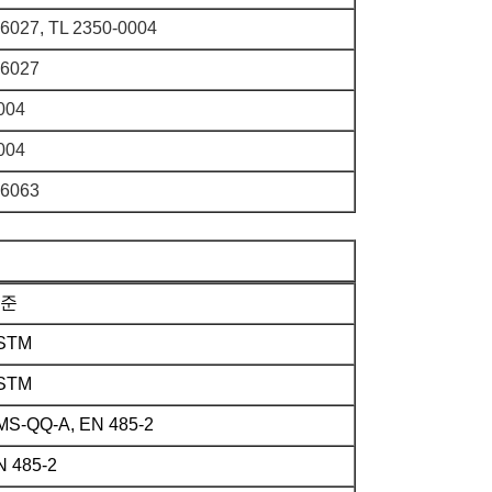
6027, TL 2350-0004
46027
004
004
46063
준
STM
STM
MS-QQ-A, EN 485-2
N 485-2