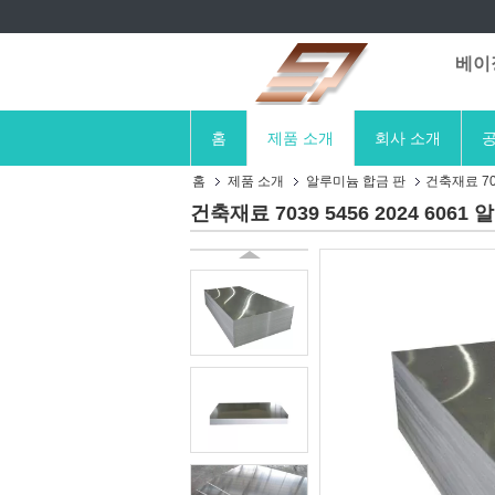
베이징
홈
제품 소개
회사 소개
공
홈
제품 소개
알루미늄 합금 판
건축재료 703
건축재료 7039 5456 2024 606