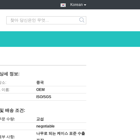
Korean
search
상세 정보:
장소:
중국
 이름:
OEM
ISO/SGS
및 배송 조건:
주문 수량:
교섭
negotiable
나무로 되는 케이스 표준 수출
세부 사항: