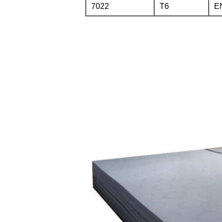
7022
T6
E