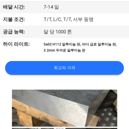
관
배달 시간:
7-14 일
하
지불 조건:
T/T, L/C, T/T, 서부 동맹
여
공급 능력:
달 당 1000 톤
공
,
,
하이 라이트:
5a02 H112 알루미늄 판
바다 급료 알루미늄 판
3.2mm 두꺼운 알루미늄 판
장
투
최고의 가격
어
저
희
에