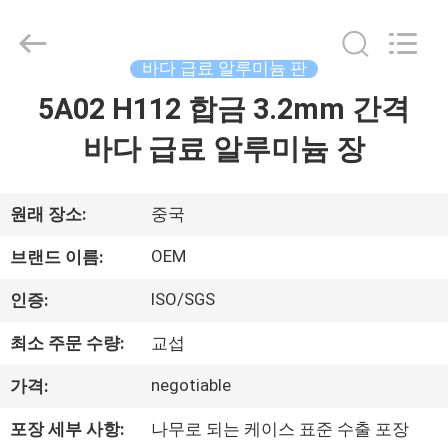
2020
-
2026
Beijing
Silk
바다 급료 알루미늄 판
Road
Enterprise
Management
5A02 H112 합금 3.2mm 간격
가
Services
Co.,Ltd..
All
바다 급료 알루미늄 장
정
Rights
Reserved.
제
원래 장소:
중국
품
OEM
브랜드 이름:
ISO/SGS
인증:
저
최소 주문 수량:
교섭
희
negotiable
가격:
에
포장 세부 사항:
나무로 되는 케이스 표준 수출 포장