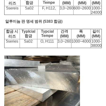
Tempe
합금
(MM)
(MM)
(MM)
리즈
5sereis
5a02
F, H112,
3,0~260
600~2600
1000-
PRIVACY
24000
POLICY
알루미늄 판 명세 범위 (5383 합금)
합금 시
TypIcial
Typcial
간격
폭
길이
Tempe
합금
(MM)
(MM)
(MM)
리즈
5series
5a02
O, H111
3.0~260
1000~4000
1000-
38000