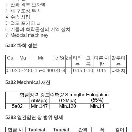
안과 외부 판자벽
2.
요
배 구조상 부속
3.
수송 차량
4.
구
철도 포가의 널
5.
기름과 화학물질의 기억 장치
6.
하
Medcial machiney
7.
십
5a02 화학 성분
시
Cu
Mg
Mn
Fe
Si
Zn
티타
크
다른 사
알루미
늄
롬
람
늄
오
0.10
2.0~2.8
0.15~0.40
0.4
0.4
-
0.15
0.10
0.15
나머지
5a02 Mechnical 재산
사
합금
장력 강도
수확량 Strengthσ
Enlogation
이
(δ5%)
σbMpa)
0.2Mpa)
5a02
Min.147
Min.120
Min.14
트
5383 열간압연 장 범위 명세
맵
합금 시
TypIcial
Typcial
간격
폭
길이