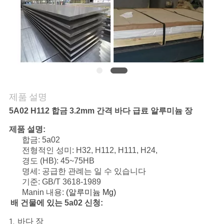
게
연
락
하
십
제품 설명
시
5A02 H112 합금 3.2mm 간격 바다 급료 알루미늄 장
오
제품 설명:
합금: 5a02
전형적인 성미: H32, H112, H111, H24,
따
경도 (HB): 45~75HB
명세: 공급한 관례는 일 수 있습니다
옴
기준: GB/T 3618-1989
Manin 내용:
(알루미늄 Mg)
표
배 건물에 있는 5a02 신청:
를
바다 장
1.