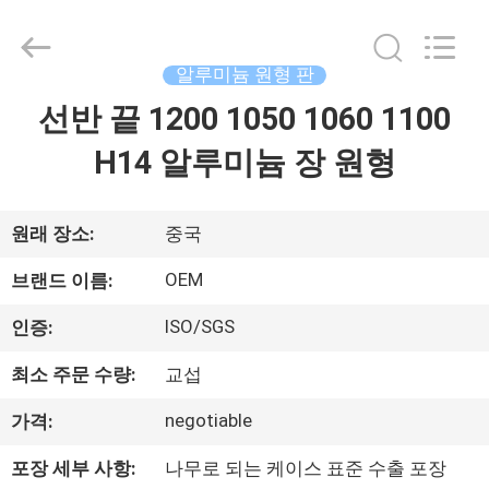
2020
-
2025
Beijing
Silk
알루미늄 원형 판
Road
Enterprise
Management
선반 끝 1200 1050 1060 1100
가
Services
Co.,LTD.
All
H14 알루미늄 장 원형
정
Rights
Reserved.
제
원래 장소:
중국
품
OEM
브랜드 이름:
ISO/SGS
인증:
저
최소 주문 수량:
교섭
희
negotiable
가격:
에
포장 세부 사항:
나무로 되는 케이스 표준 수출 포장