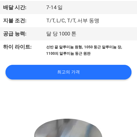
관
배달 시간:
7-14 일
하
지불 조건:
T/T, L/C, T/T, 서부 동맹
여
공급 능력:
달 당 1000 톤
공
,
,
하이 라이트:
선반 끝 알루미늄 원형
1050 둥근 알루미늄 장
1100의 알루미늄 둥근 원판
장
투
최고의 가격
어
저
희
에