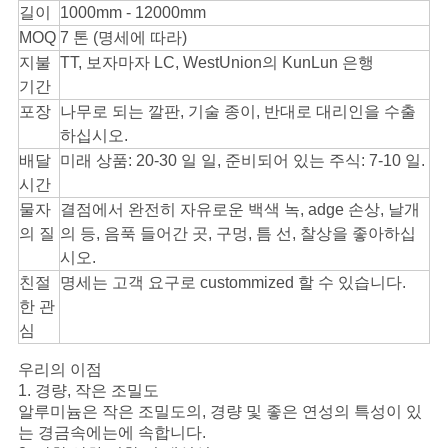
길이
1000mm - 12000mm
요
MOQ
7 톤 (명세에 따라)
지불
TT, 보자마자 LC, WestUnion의 KunLun 은행
구
기간
하
포장
나무로 되는 깔판, 기술 종이, 반대로 대리인을 수출
하십시오.
십
배달
미래 상품: 20-30 일 일, 준비되어 있는 주식: 7-10 일.
시간
시
물자
결점에서 완전히 자유로운 백색 녹, adge 손상, 날개
오
의 질
의 등, 음푹 들어간 곳, 구멍, 틈 선, 찰상을 좋아하십
시오.
친절
명세는 고객 요구로 custommized 할 수 있습니다.
사
한 관
심
이
우리의 이점
트
1. 경량, 작은 조밀도
알루미늄은 작은 조밀도의, 경량 및 좋은 연성의 특성이 있
맵
는 경금속에는에 속합니다.