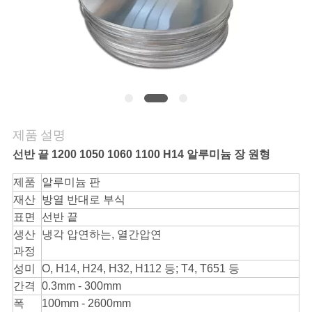
게
연
락
하
십
제품 설명
시
선반 끝 1200 1050 1060 1100 H14 알루미늄 장 원형
오
제품
알루미늄 판
재산
방열 반대로 부식
표면
선반 끝
따
생산
냉각 압연하는, 열간압연
옴
과정
성미
O, H14, H24, H32, H112 등; T4, T651 등
표
간격
0.3mm - 300mm
를
폭
100mm - 2600mm